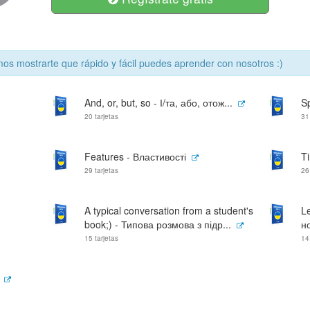
s mostrarte que rápido y fácil puedes aprender con nosotros :)
And, or, but, so - І/та, або, отож...
S
20 tarjetas
31
Features - Властивості
T
29 tarjetas
26
A typical conversation from a student's
L
book;) - Типова розмова з підр...
н
15 tarjetas
14