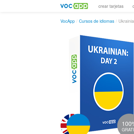
crear tarjetas
VocApp
/
Cursos de idiomas
/
Ukrainia
100
GRAT