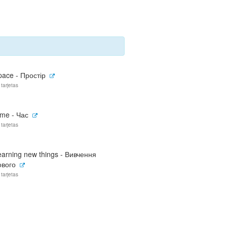
pace - Простір
 tarjetas
ime - Час
 tarjetas
earning new things - Вивчення
ового
 tarjetas