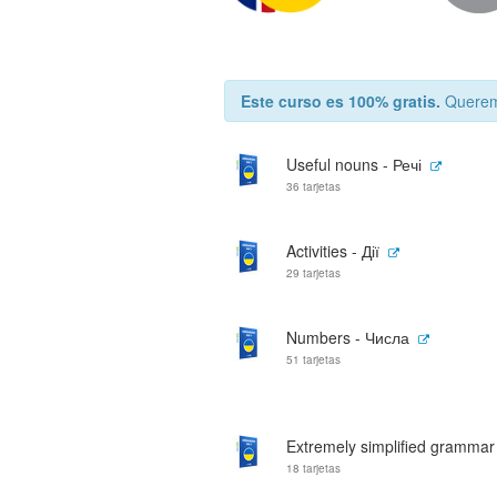
Este curso es 100% gratis.
Queremo
Useful nouns - Речі
36 tarjetas
Activities - Дії
29 tarjetas
Numbers - Числа
51 tarjetas
Extremely simplified grammar
18 tarjetas