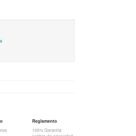
es
to
Reglamento
anos
100% Garantía