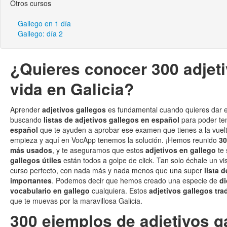
Otros cursos
Gallego en 1 día
Gallego: día 2
¿Quieres conocer 300 adjeti
vida en Galicia?
Aprender
adjetivos gallegos
es fundamental cuando quieres dar el
buscando
listas de adjetivos gallegos en español
para poder te
español
que te ayuden a aprobar ese examen que tienes a la vuelt
empieza y aquí en VocApp tenemos la solución. ¡Hemos reunido
30
más usados
, y te aseguramos que estos
adjetivos en gallego
te 
gallegos útiles
están todos a golpe de click. Tan solo échale un v
curso perfecto, con nada más y nada menos que una super
lista 
importantes
. Podemos decir que hemos creado una especie de
di
vocabulario en gallego
cualquiera. Estos
adjetivos gallegos tra
que te muevas por la maravillosa Galicia.
300 ejemplos de adjetivos ga