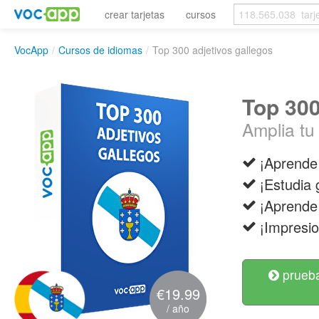
crear tarjetas
cursos
VocApp
/
Cursos de idiomas
/
Top 300 adjetivos gallegos
Top 300
Amplia tu
¡Aprende 
¡Estudia
¡Aprende
¡Impresio
prueba
€19.99
/ año