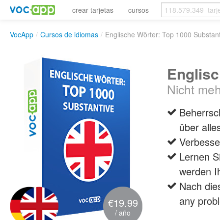
crear tarjetas
cursos
VocApp
/
Cursos de idiomas
/
Englische Wörter: Top 1000 Substant
Englisc
Nicht meh
Beherrsch
über alle
Verbesser
Lernen Si
werden I
Nach die
any probl
€19.99
/ año