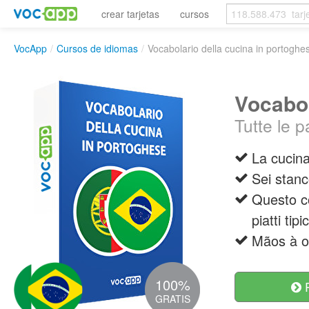
crear tarjetas
cursos
VocApp
/
Cursos de idiomas
/
Vocabolario della cucina in portoghe
Vocabol
Tutte le p
La cucina
Sei stanc
Questo cor
piatti ti
Mãos à o
100%
R
GRATIS