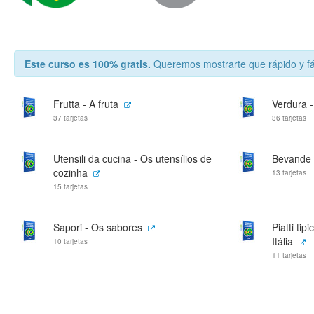
Este curso es 100% gratis.
Queremos mostrarte que rápido y fá
Frutta - A fruta
Verdura 
37 tarjetas
36 tarjetas
Utensili da cucina - Os utensílios de
Bevande 
cozinha
13 tarjetas
15 tarjetas
Sapori - Os sabores
Piatti tip
Itália
10 tarjetas
11 tarjetas