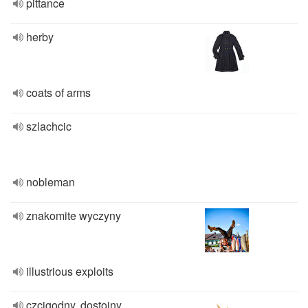
pittance
herby
coats of arms
szlachcic
nobleman
znakomite wyczyny
illustrious exploits
czcigodny, dostojny