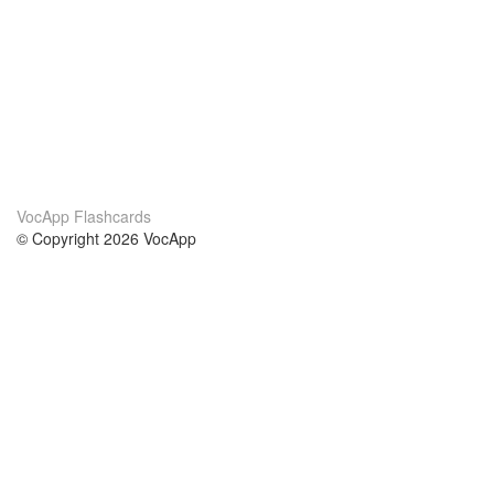
VocApp Flashcards
© Copyright 2026 VocApp
02-798 Mielczarskiego 8/58
Warsaw, Poland (EU)