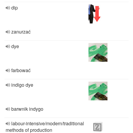
dip
zanurzać
dye
farbować
indigo dye
barwnik indygo
labour-intensive/modern/traditional
methods of production