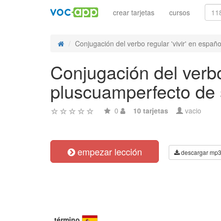
crear tarjetas
cursos
Conjugación del verbo regular 'vivir' en español
Conjugación del verbo 
pluscuamperfecto de 
0
10 tarjetas
vacio
empezar lección
descargar mp
término