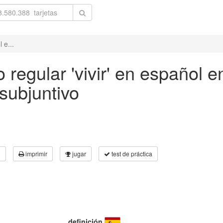
 e...
regular 'vivir' en español en
subjuntivo
3
imprimir
jugar
test de práctica
definición