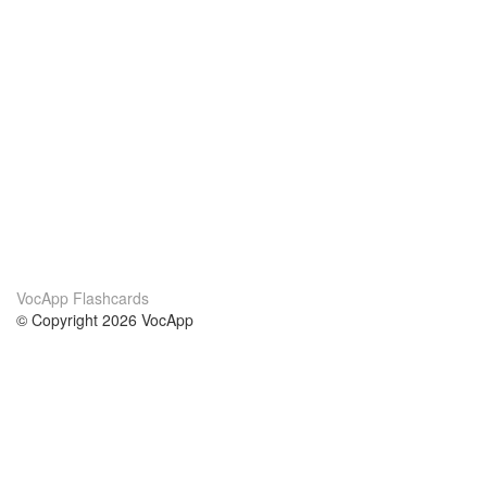
VocApp Flashcards
© Copyright 2026 VocApp
02-798 Mielczarskiego 8/58
Warsaw, Poland (EU)