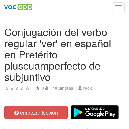
Toggl
navig
Conjugación del verbo
regular 'ver' en español
en Pretérito
pluscuamperfecto de
subjuntivo
0
10 tarjetas
vacio
empezar lección