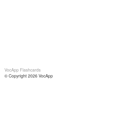
VocApp Flashcards
© Copyright 2026 VocApp
02-798 Mielczarskiego 8/58
Warsaw, Poland (EU)