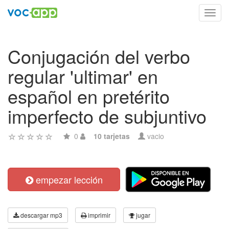
Toggl
navig
Conjugación del verbo
regular 'ultimar' en
español en pretérito
imperfecto de subjuntivo
0
10 tarjetas
vacio
empezar lección
descargar mp3
imprimir
jugar