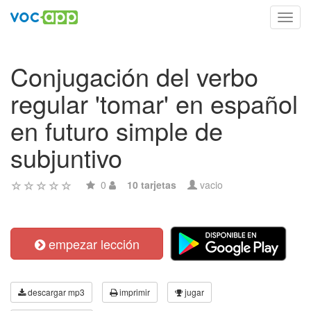
Toggl
navig
Conjugación del verbo
regular 'tomar' en español
en futuro simple de
subjuntivo
0
10 tarjetas
vacio
empezar lección
descargar mp3
imprimir
jugar