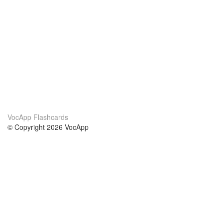
VocApp Flashcards
© Copyright 2026 VocApp
02-798 Mielczarskiego 8/58
Warsaw, Poland (EU)