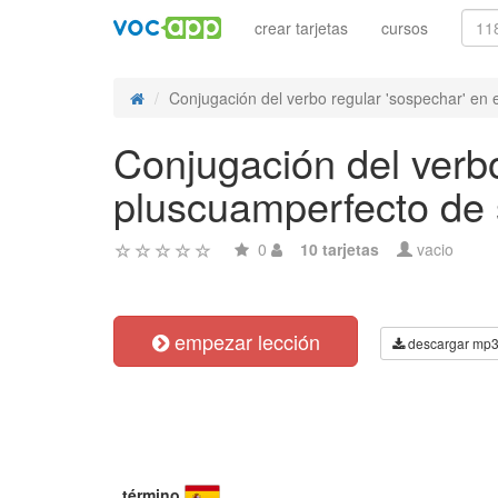
crear tarjetas
cursos
Conjugación del verbo regular 'sospechar' en 
Conjugación del verbo
pluscuamperfecto de 
0
10 tarjetas
vacio
empezar lección
descargar mp
término