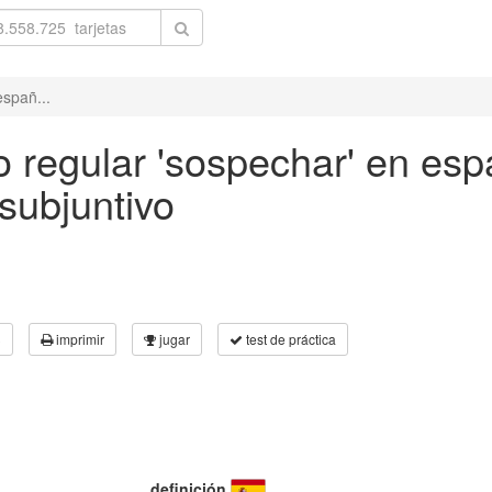
españ...
 regular 'sospechar' en espa
subjuntivo
3
imprimir
jugar
test de práctica
definición