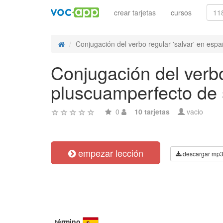
crear tarjetas
cursos
Conjugación del verbo regular 'salvar' en españ
Conjugación del verbo
pluscuamperfecto de 
0
10 tarjetas
vacio
empezar lección
descargar mp
término