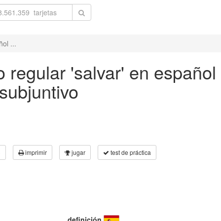
ol ...
 regular 'salvar' en español 
subjuntivo
3
imprimir
jugar
test de práctica
definición