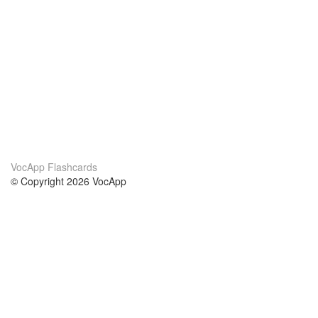
VocApp Flashcards
© Copyright 2026 VocApp
02-798 Mielczarskiego 8/58
Warsaw, Poland (EU)