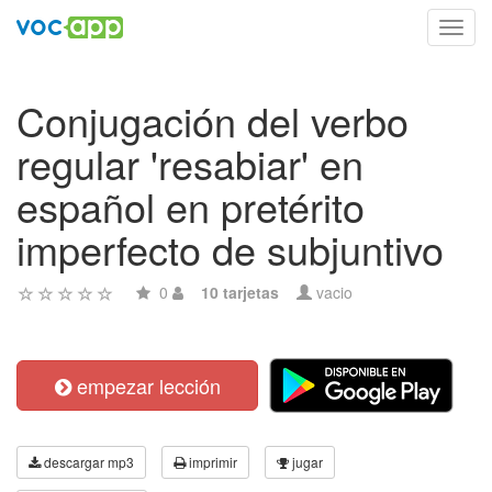
Toggl
navig
Conjugación del verbo
regular 'resabiar' en
español en pretérito
imperfecto de subjuntivo
0
10 tarjetas
vacio
empezar lección
descargar mp3
imprimir
jugar