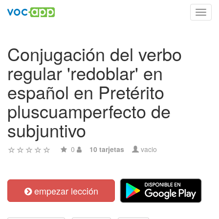
Toggl
navig
Conjugación del verbo
regular 'redoblar' en
español en Pretérito
pluscuamperfecto de
subjuntivo
0
10 tarjetas
vacio
empezar lección