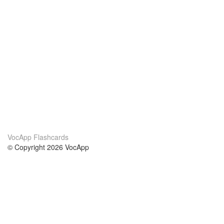
VocApp Flashcards
© Copyright 2026 VocApp
02-798 Mielczarskiego 8/58
Warsaw, Poland (EU)