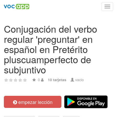
Toggl
navig
Conjugación del verbo
regular 'preguntar' en
español en Pretérito
pluscuamperfecto de
subjuntivo
0
10 tarjetas
vacio
empezar lección