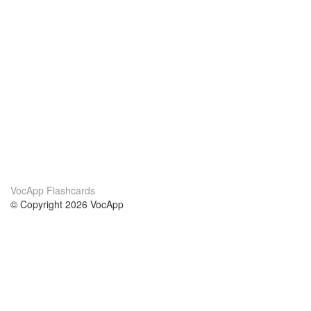
VocApp Flashcards
© Copyright 2026 VocApp
02-798 Mielczarskiego 8/58
Warsaw, Poland (EU)