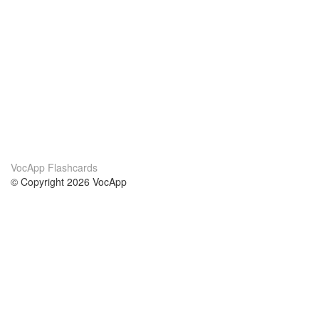
VocApp Flashcards
© Copyright 2026 VocApp
02-798 Mielczarskiego 8/58
Warsaw, Poland (EU)