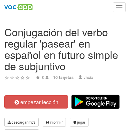
Toggl
navig
Conjugación del verbo
regular 'pasear' en
español en futuro simple
de subjuntivo
0
10 tarjetas
vacio
empezar lección
descargar mp3
imprimir
jugar