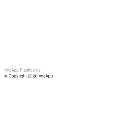
VocApp Flashcards
© Copyright 2026 VocApp
02-798 Mielczarskiego 8/58
Warsaw, Poland (EU)