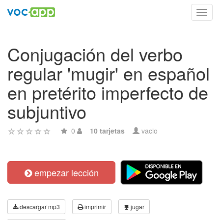
Toggl
navig
Conjugación del verbo
regular 'mugir' en español
en pretérito imperfecto de
subjuntivo
0
10 tarjetas
vacio
empezar lección
descargar mp3
imprimir
jugar