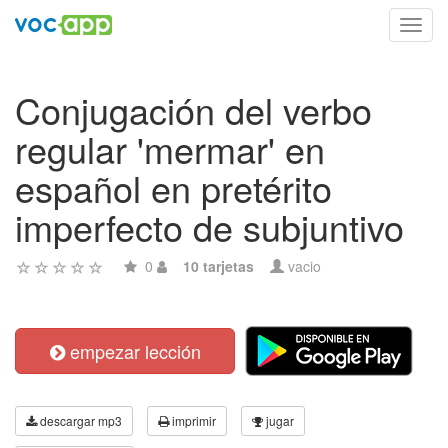
Toggl
navig
Conjugación del verbo
regular 'mermar' en
español en pretérito
imperfecto de subjuntivo
0
10 tarjetas
vacio
empezar lección
descargar mp3
imprimir
jugar