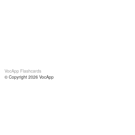
VocApp Flashcards
© Copyright 2026 VocApp
02-798 Mielczarskiego 8/58
Warsaw, Poland (EU)