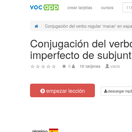
crear tarjetas
cursos
Conjugación del verbo regular 'manar' en españ
Conjugación del verbo
imperfecto de subjunt
0
10 tarjetas
vacio
empezar lección
descargar mp
término