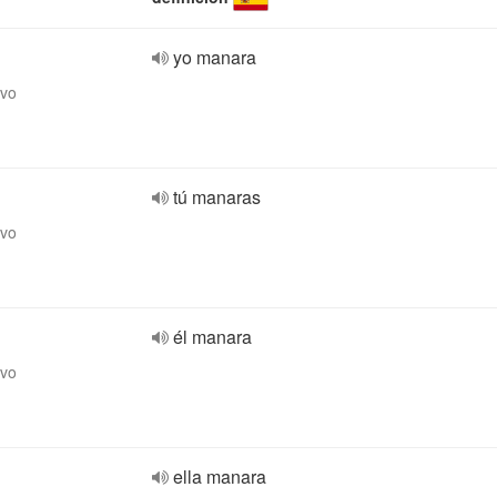
yo manara
ivo
tú manaras
ivo
él manara
ivo
ella manara