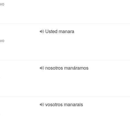
ivo
Usted manara
ivo
nosotros manáramos
o
vosotros manarais
o