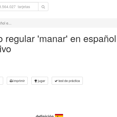
ol e...
 regular 'manar' en español 
ivo
3
imprimir
jugar
test de práctica
definición