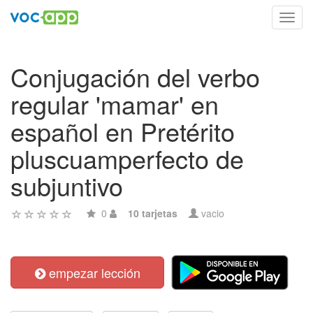
Toggl
navig
Conjugación del verbo
regular 'mamar' en
español en Pretérito
pluscuamperfecto de
subjuntivo
0
10 tarjetas
vacio
empezar lección