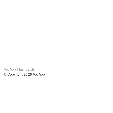
VocApp Flashcards
© Copyright 2026 VocApp
02-798 Mielczarskiego 8/58
Warsaw, Poland (EU)