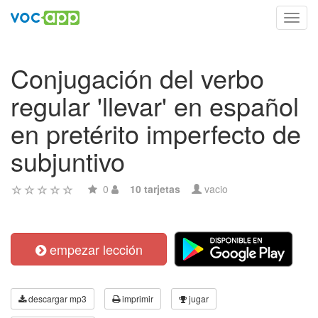
Toggl
navig
Conjugación del verbo
regular 'llevar' en español
en pretérito imperfecto de
subjuntivo
0
10 tarjetas
vacio
empezar lección
descargar mp3
imprimir
jugar