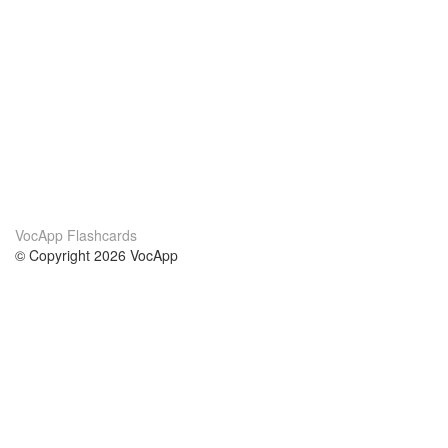
VocApp Flashcards
© Copyright 2026 VocApp
02-798 Mielczarskiego 8/58
Warsaw, Poland (EU)