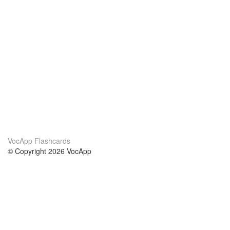
VocApp Flashcards
© Copyright 2026 VocApp
02-798 Mielczarskiego 8/58
Warsaw, Poland (EU)