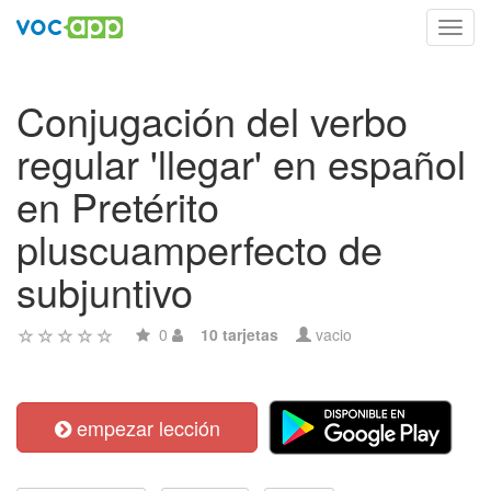
Toggl
navig
Conjugación del verbo
regular 'llegar' en español
en Pretérito
pluscuamperfecto de
subjuntivo
0
10 tarjetas
vacio
empezar lección