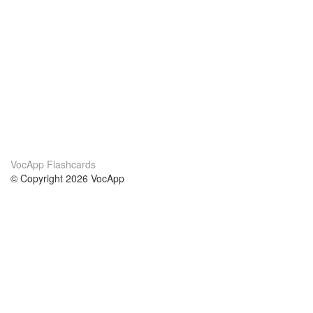
VocApp Flashcards
© Copyright 2026 VocApp
02-798 Mielczarskiego 8/58
Warsaw, Poland (EU)