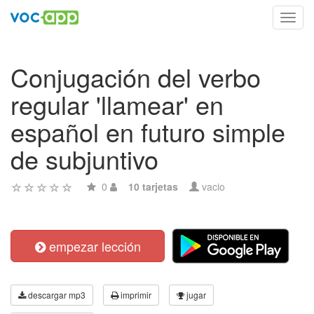
Toggl
navig
Conjugación del verbo
regular 'llamear' en
español en futuro simple
de subjuntivo
0
10 tarjetas
vacio
empezar lección
descargar mp3
imprimir
jugar