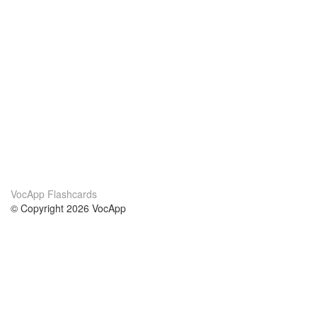
VocApp Flashcards
© Copyright 2026 VocApp
02-798 Mielczarskiego 8/58
Warsaw, Poland (EU)