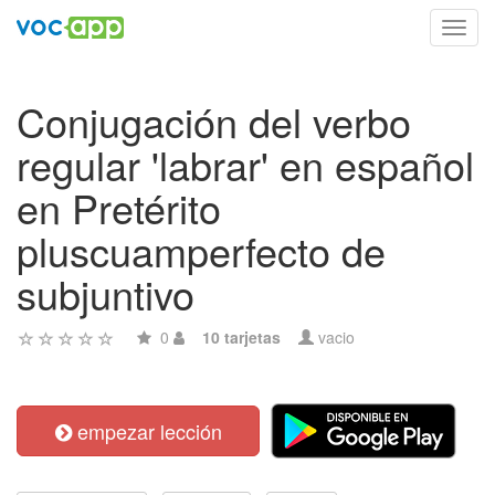
Toggl
navig
Conjugación del verbo
regular 'labrar' en español
en Pretérito
pluscuamperfecto de
subjuntivo
0
10 tarjetas
vacio
empezar lección