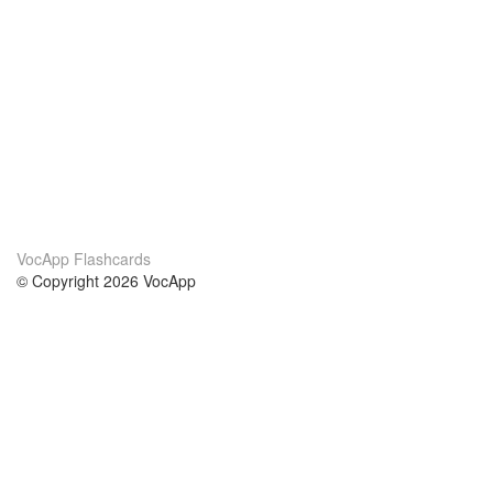
VocApp Flashcards
© Copyright 2026 VocApp
02-798 Mielczarskiego 8/58
Warsaw, Poland (EU)