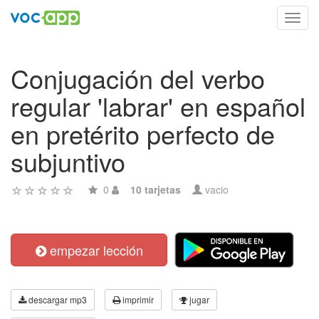
Toggl
navig
Conjugación del verbo
regular 'labrar' en español
en pretérito perfecto de
subjuntivo
0
10 tarjetas
vacio
empezar lección
descargar mp3
imprimir
jugar