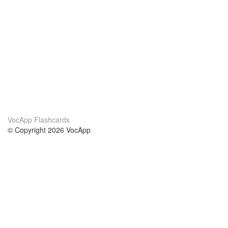
VocApp Flashcards
© Copyright 2026 VocApp
02-798 Mielczarskiego 8/58
Warsaw, Poland (EU)