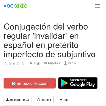
Toggl
navig
Conjugación del verbo
regular 'invalidar' en
español en pretérito
imperfecto de subjuntivo
0
10 tarjetas
vacio
empezar lección
descargar mp3
imprimir
jugar