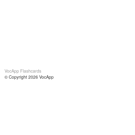
VocApp Flashcards
© Copyright 2026 VocApp
02-798 Mielczarskiego 8/58
Warsaw, Poland (EU)