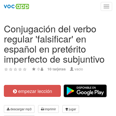
Toggl
navig
Conjugación del verbo
regular 'falsificar' en
español en pretérito
imperfecto de subjuntivo
0
10 tarjetas
vacio
empezar lección
descargar mp3
imprimir
jugar