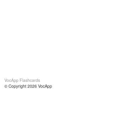
VocApp Flashcards
© Copyright 2026 VocApp
02-798 Mielczarskiego 8/58
Warsaw, Poland (EU)