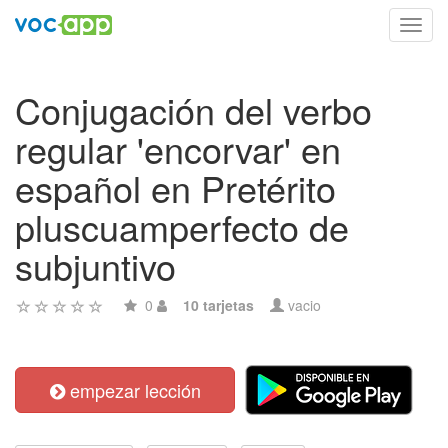
Toggl
navig
Conjugación del verbo
regular 'encorvar' en
español en Pretérito
pluscuamperfecto de
subjuntivo
0
10 tarjetas
vacio
empezar lección