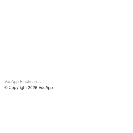
VocApp Flashcards
© Copyright 2026 VocApp
02-798 Mielczarskiego 8/58
Warsaw, Poland (EU)