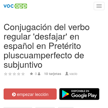
Toggl
navig
Conjugación del verbo
regular 'desfajar' en
español en Pretérito
pluscuamperfecto de
subjuntivo
0
10 tarjetas
vacio
empezar lección