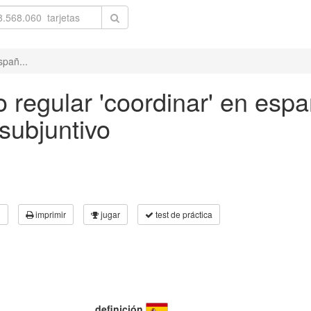
spañ...
 regular 'coordinar' en espa
subjuntivo
3
imprimir
jugar
test de práctica
definición