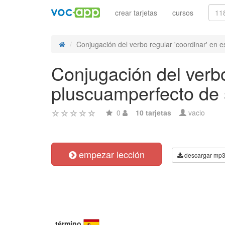
crear tarjetas
cursos
Conjugación del verbo regular 'coordinar' en e
Conjugación del verbo
pluscuamperfecto de 
0
10 tarjetas
vacio
empezar lección
descargar mp
término