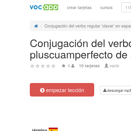
crear tarjetas
cursos
Conjugación del verbo regular 'clavar' en españ
Conjugación del verbo
pluscuamperfecto de 
0
10 tarjetas
vacio
empezar lección
descargar mp
término