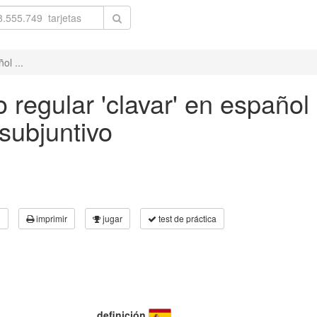
ol ...
 regular 'clavar' en español 
subjuntivo
3
imprimir
jugar
test de práctica
definición