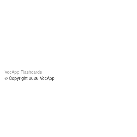
VocApp Flashcards
© Copyright 2026 VocApp
02-798 Mielczarskiego 8/58
Warsaw, Poland (EU)