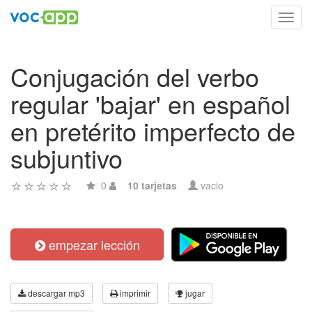
Toggl
navig
Conjugación del verbo
regular 'bajar' en español
en pretérito imperfecto de
subjuntivo
0
10 tarjetas
vacio
empezar lección
descargar mp3
imprimir
jugar