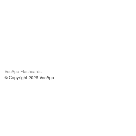
VocApp Flashcards
© Copyright 2026 VocApp
02-798 Mielczarskiego 8/58
Warsaw, Poland (EU)