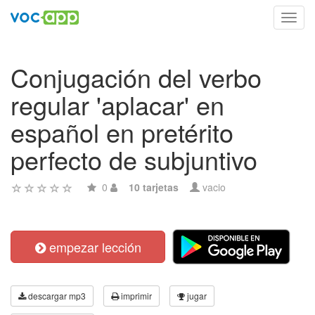
Toggl
navig
Conjugación del verbo
regular 'aplacar' en
español en pretérito
perfecto de subjuntivo
0
10 tarjetas
vacio
empezar lección
descargar mp3
imprimir
jugar