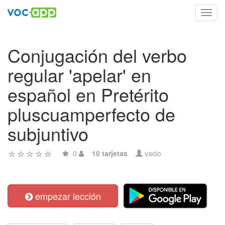
Toggl
navig
Conjugación del verbo
regular 'apelar' en
español en Pretérito
pluscuamperfecto de
subjuntivo
0
10 tarjetas
vacio
empezar lección