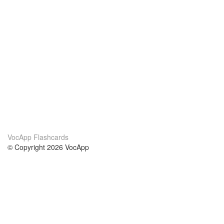
VocApp Flashcards
© Copyright 2026 VocApp
02-798 Mielczarskiego 8/58
Warsaw, Poland (EU)