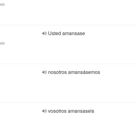
ivo
Usted amansase
ivo
nosotros amansásemos
o
vosotros amansaseis
o