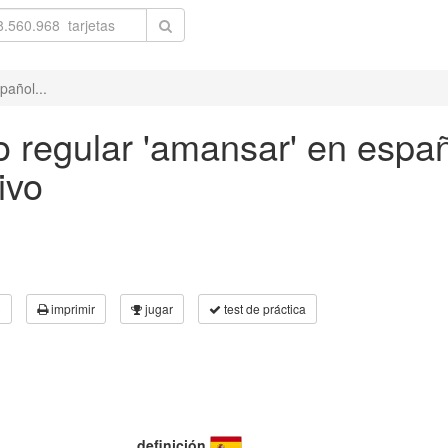
pañol...
 regular 'amansar' en españo
ivo
3
imprimir
jugar
test de práctica
definición