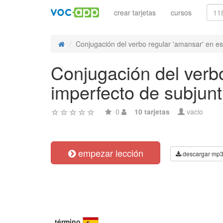
crear tarjetas
cursos
Conjugación del verbo regular 'amansar' en es
Conjugación del verbo
imperfecto de subjunt
0
10 tarjetas
vacio
empezar lección
descargar mp
término