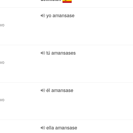
yo amansase
ivo
tú amansases
ivo
él amansase
ivo
ella amansase