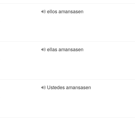
ellos amansasen
o
ellas amansasen
o
Ustedes amansasen
o