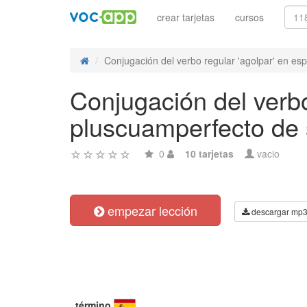
crear tarjetas
cursos
Conjugación del verbo regular 'agolpar' en esp
Conjugación del verbo
pluscuamperfecto de 
0
10 tarjetas
vacio
empezar lección
descargar mp
término