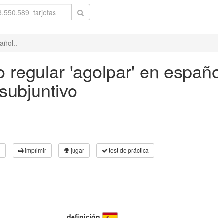
añol...
 regular 'agolpar' en españo
subjuntivo
3
imprimir
jugar
test de práctica
definición