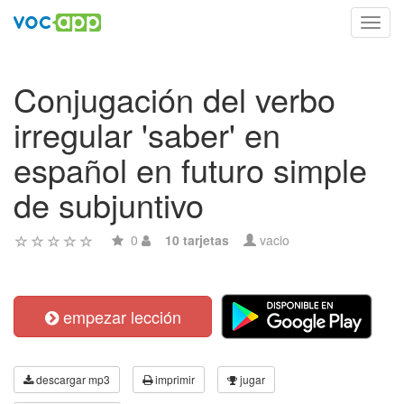
Toggl
navig
Conjugación del verbo
irregular 'saber' en
español en futuro simple
de subjuntivo
0
10 tarjetas
vacio
empezar lección
descargar mp3
imprimir
jugar