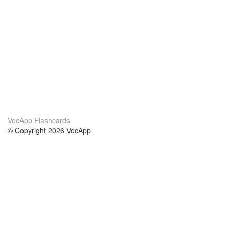
VocApp Flashcards
© Copyright 2026 VocApp
02-798 Mielczarskiego 8/58
Warsaw, Poland (EU)