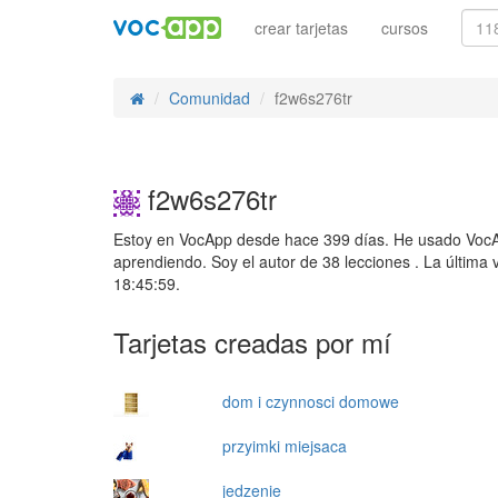
crear tarjetas
cursos
Comunidad
f2w6s276tr
f2w6s276tr
Estoy en VocApp desde hace 399 días. He usado VocA
aprendiendo. Soy el autor de 38 lecciones . La última
18:45:59.
Tarjetas creadas por mí
dom i czynnosci domowe
przyimki miejsaca
jedzenie