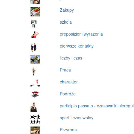
Zakupy
szkola
preposizioni wyrazenia
pierwsze kontakty
liczby i czas
Praca
charakter
Podróże
participio passato - czasowniki nieregu
sport i czas wolny
Przyroda