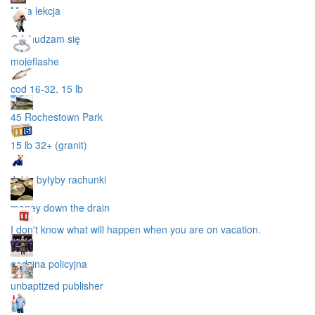
Moja lekcja
Odchudzam się
mojeflashe
cod 16-32. 15 lb
45 Rochestown Park
15 lb 32+ (granit)
Jakie byłyby rachunki
money down the drain
I don't know what will happen when you are on vacation.
godzina policyjna
unbaptized publisher