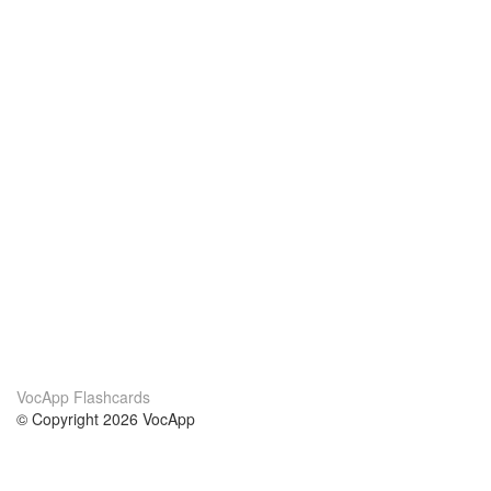
VocApp Flashcards
© Copyright 2026 VocApp
02-798 Mielczarskiego 8/58
Warsaw, Poland (EU)