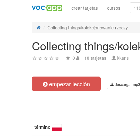
crear tarjetas
cursos
Collecting things/kolekcjonowanie rzeczy
Collecting things/kol
0
10 tarjetas
kkans
empezar lección
descargar mp
término