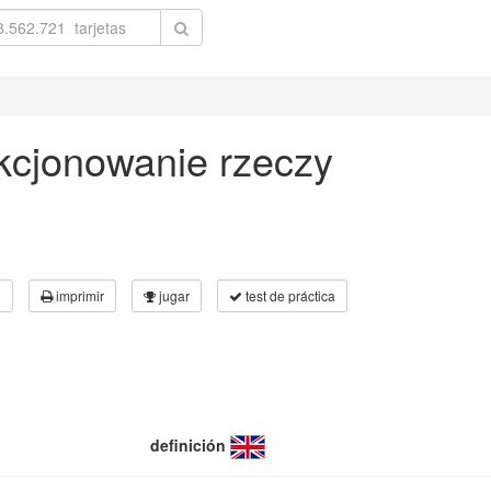
ekcjonowanie rzeczy
3
imprimir
jugar
test de práctica
definición