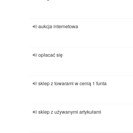
aukcja internetowa
opłacać się
sklep z towarami w cenią 1 funta
sklep z używanymi artykułami