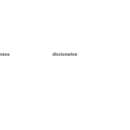
ursos
diccionarios
tudio inglés
tudio alemán
tudio francés
tudio ruso
tudio noruego
tudio sueco