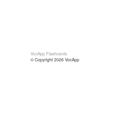
VocApp Flashcards
© Copyright 2026 VocApp
02-798 Mielczarskiego 8/58
Warsaw, Poland (EU)