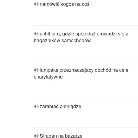
namówić kogoś na coś
pchli targ, gdzie sprzedaż prowadzi się z
bagażników samochodów
lumpeks przeznaczajacy dochód na cele
charytatywne
zarabiać pieniądze
Stragan na bazarze