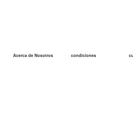
Acerca de Nosotros
condiciones
c
nuestro equipo
100% Garantía
es
blog
política de privacidad
es
prácticas Erasmus+
condiciones
es
prácticas a distancia
GDPR
es
es
Contacto
Más
es
contáctanos
tarjetas nuevas
algunos blogs
Ayuda
catálogo
Preguntas frecuentes