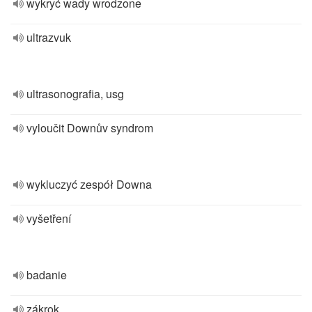
wykryć wady wrodzone
ultrazvuk
ultrasonografia, usg
vyloučit Downův syndrom
wykluczyć zespół Downa
vyšetření
badanie
zákrok