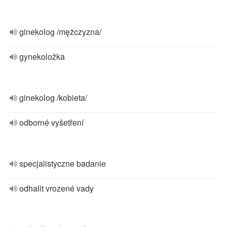
ginekolog /mężczyzna/
gynekoložka
ginekolog /kobieta/
odborné vyšetření
specjalistyczne badanie
odhalit vrozené vady