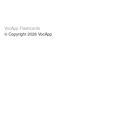
VocApp Flashcards
© Copyright 2026 VocApp
02-798 Mielczarskiego 8/58
Warsaw, Poland (EU)
Acerca de Nosotros
condiciones
nuestro equipo
100% Garantía
blog
política de privacidad
prácticas Erasmus+
condiciones
prácticas a distancia
GDPR