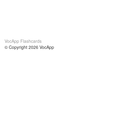
VocApp Flashcards
© Copyright 2026 VocApp
02-798 Mielczarskiego 8/58
Warsaw, Poland (EU)
Acerca de Nosotros
condiciones
nuestro equipo
100% Garantía
blog
política de privacidad