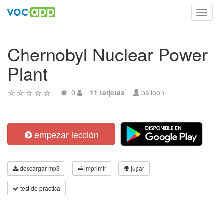
Toggl
navig
Chernobyl Nuclear Power
Plant
0
11 tarjetas
balloon
empezar lección
descargar mp3
imprimir
jugar
test de práctica