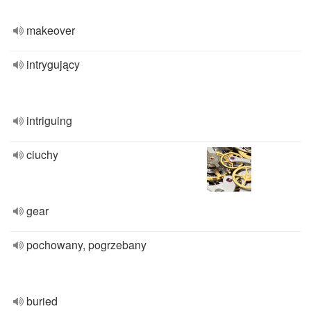
makeover
intrygujący
intriguing
ciuchy
gear
pochowany, pogrzebany
buried