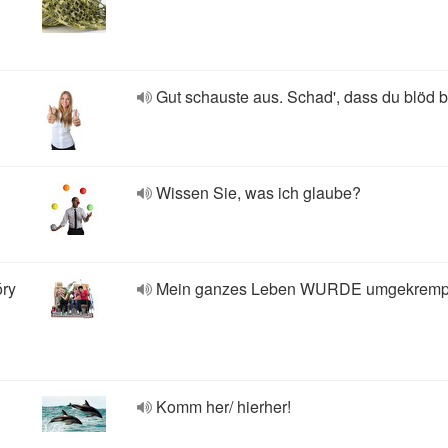
Gut schauste aus. Schad', dass du blöd bi
Wissen Sie, was ich glaube?
óry
Mein ganzes Leben WURDE umgekremp
Komm her/ hierher!