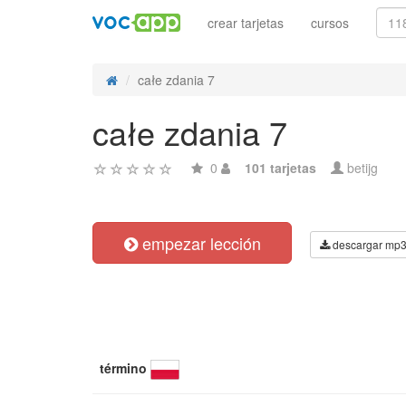
crear tarjetas
cursos
całe zdania 7
całe zdania 7
0
101 tarjetas
betijg
empezar lección
descargar mp
término