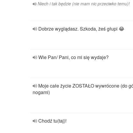
Niech i tak będzie (nie mam nic przeciwko temu)!
Dobrze wyglądasz. Szkoda, żeś głupi 😂
Wie Pan/ Pani, co mi się wydaje?
Moje całe życie ZOSTAŁO wywrócone (do g
nogami)
Chodź tu(taj)!