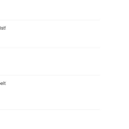
st!
elt