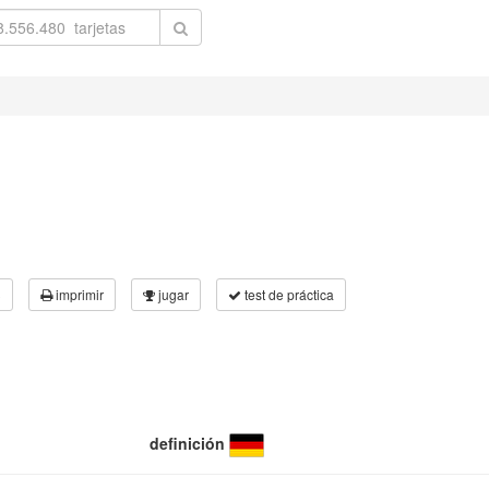
3
imprimir
jugar
test de práctica
definición