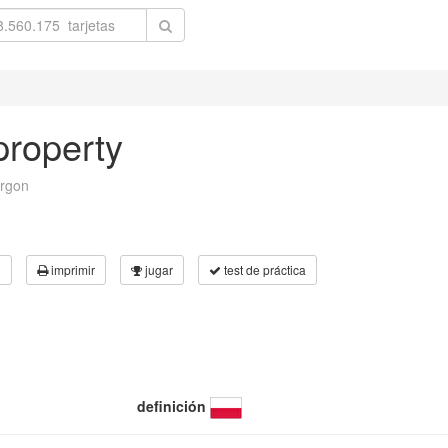
property
rgon
3
imprimir
jugar
test de práctica
definición