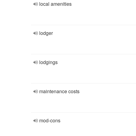
local amenities
lodger
lodgings
maintenance costs
mod-cons