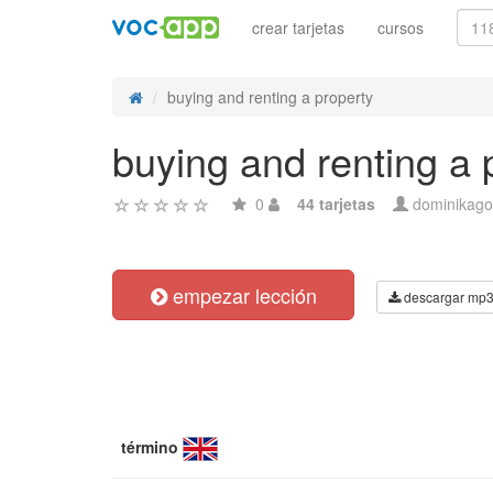
crear tarjetas
cursos
buying and renting a property
buying and renting a 
0
44 tarjetas
dominikago
empezar lección
descargar mp
término