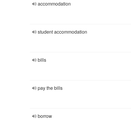
accommodation
student accommodation
bills
pay the bills
borrow