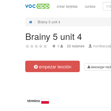
crear tarjetas
cursos
Brainy 5 unit 4
Brainy 5 unit 4
0
22 tarjetas
monikacza
empezar lección
descargar mp
término