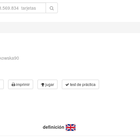
jkowska90
3
imprimir
jugar
test de práctica
definición