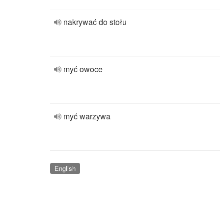
nakrywać do stołu
myć owoce
myć warzywa
English