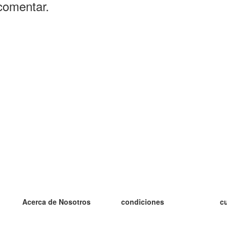
comentar.
Acerca de Nosotros
condiciones
c
nuestro equipo
100% Garantía
es
blog
política de privacidad
es