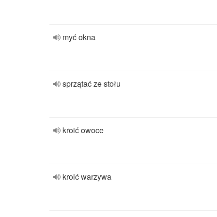
myć okna
sprzątać ze stołu
kroić owoce
kroić warzywa