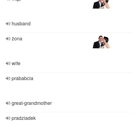
husband
żona
wife
prababcia
great-grandmother
pradziadek