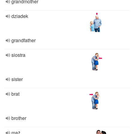
grandmother
dziadek
grandfather
siostra
sister
brat
brother
mąż