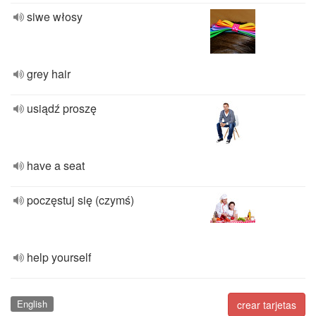
siwe włosy
grey hair
usiądź proszę
have a seat
poczęstuj się (czymś)
help yourself
English
crear tarjetas