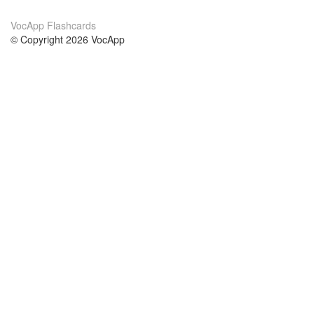
VocApp Flashcards
© Copyright 2026 VocApp
02-798 Mielczarskiego 8/58
Warsaw, Poland (EU)
Acerca de Nosotros
condiciones
nuestro equipo
100% Garantía
blog
política de privacidad
prácticas Erasmus+
condiciones
prácticas a distancia
GDPR
Contacto
cursos
contáctanos