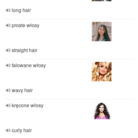
long hair
proste włosy
straight hair
falowane włosy
wavy hair
kręcone włosy
curly hair