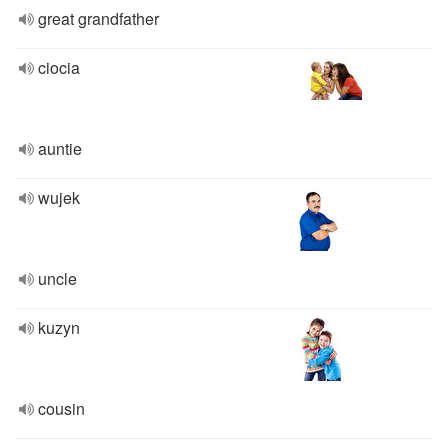
great grandfather
ciocia
auntie
wujek
uncle
kuzyn
cousin