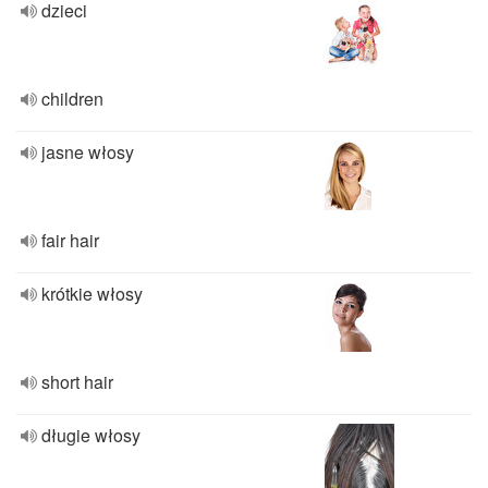
dzieci
children
jasne włosy
fair hair
krótkie włosy
short hair
długie włosy