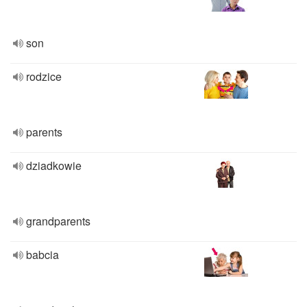
son
rodzice
parents
dziadkowie
grandparents
babcia