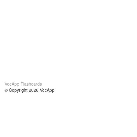
VocApp Flashcards
© Copyright 2026 VocApp
02-798 Mielczarskiego 8/58
Warsaw, Poland (EU)