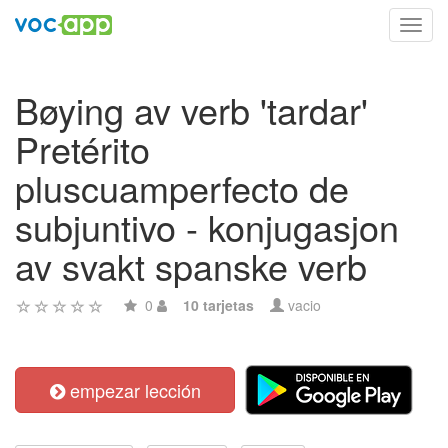
Toggl
navig
Bøying av verb 'tardar'
Pretérito
pluscuamperfecto de
subjuntivo - konjugasjon
av svakt spanske verb
0
10 tarjetas
vacio
empezar lección