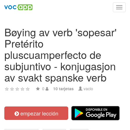
Toggl
navig
Bøying av verb 'sopesar'
Pretérito
pluscuamperfecto de
subjuntivo - konjugasjon
av svakt spanske verb
0
10 tarjetas
vacio
empezar lección