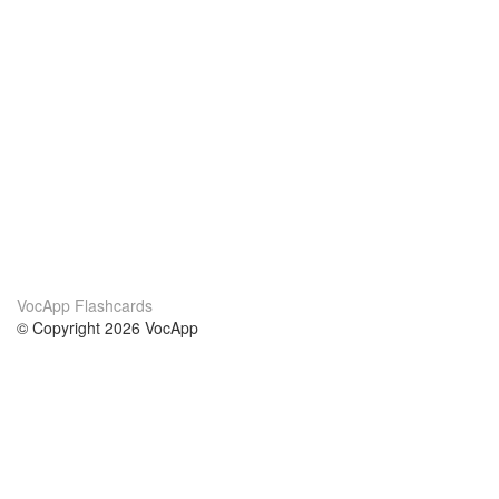
VocApp Flashcards
© Copyright 2026 VocApp
02-798 Mielczarskiego 8/58
Warsaw, Poland (EU)