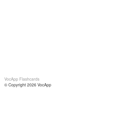
VocApp Flashcards
© Copyright 2026 VocApp
02-798 Mielczarskiego 8/58
Warsaw, Poland (EU)