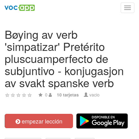
Toggl
navig
Bøying av verb
'simpatizar' Pretérito
pluscuamperfecto de
subjuntivo - konjugasjon
av svakt spanske verb
0
10 tarjetas
vacio
empezar lección