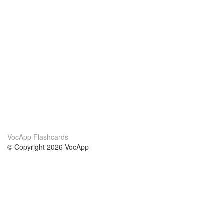
VocApp Flashcards
© Copyright 2026 VocApp
02-798 Mielczarskiego 8/58
Warsaw, Poland (EU)