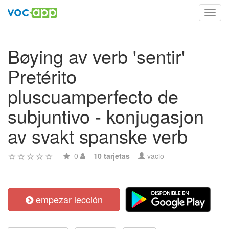
Toggl
navig
Bøying av verb 'sentir'
Pretérito
pluscuamperfecto de
subjuntivo - konjugasjon
av svakt spanske verb
0
10 tarjetas
vacio
empezar lección